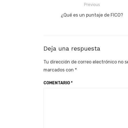
Navegación
Previous
de
Previous
¿Qué es un puntaje de FICO?
post:
entradas
Deja una respuesta
Tu dirección de correo electrónico no s
marcados con
*
COMENTARIO
*