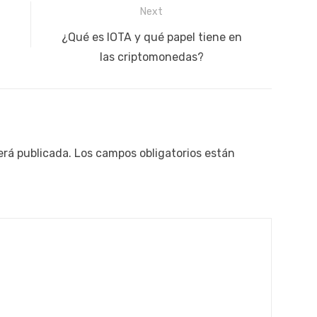
Next
Next
¿Qué es IOTA y qué papel tiene en
post:
las criptomonedas?
erá publicada.
Los campos obligatorios están