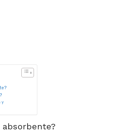
nte?
?
 y
o absorbente?