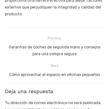
proporciona una barrera efectiva para alejar factores
externos que perjudiquen la integridad y calidad del
producto.
Navegación
Previous
de
Previous
Garantías de coches de segunda mano y consejos
entradas
post:
para una compra segura
Next
Next
Cómo aprovechar el espacio en oficinas pequeñas
post:
Deja una respuesta
Tu dirección de correo electrónico no será publicada.