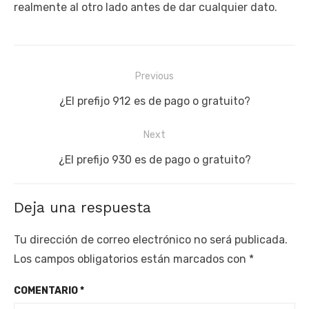
realmente al otro lado antes de dar cualquier dato.
Navegación
Previous
de
Previous
¿El prefijo 912 es de pago o gratuito?
entradas
post:
Next
Next
¿El prefijo 930 es de pago o gratuito?
post:
Deja una respuesta
Tu dirección de correo electrónico no será publicada.
Los campos obligatorios están marcados con
*
COMENTARIO
*