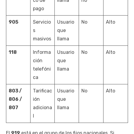
co de
llama
no
pago
905
Servicio
Usuario
No
Alto
s
que
masivos
llama
118
Informa
Usuario
No
Alto
ción
que
telefóni
llama
ca
803 /
Tarificac
Usuario
No
Alto
806 /
ión
que
807
adiciona
llama
l
El
919
está en el grupo de los fijos nacionales. Si