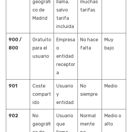
geográfi
llama,
muchas
co de
salvo
tarifas
Madrid
tarifa
incluida
900 /
Gratuito
Empresa
No hace
Muy
800
para el
o
falta
bajo
usuario
entidad
receptor
a
901
Coste
Usuario
No
Medio
compart
y
siempre
ido
entidad
902
No
Usuario
Normal
Medio o
geográfi
que
mente
alto