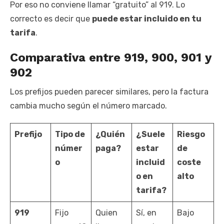
Por eso no conviene llamar “gratuito” al 919. Lo
correcto es decir que
puede estar incluido en tu
tarifa
.
Comparativa entre 919, 900, 901 y
902
Los prefijos pueden parecer similares, pero la factura
cambia mucho según el número marcado.
Prefijo
Tipo de
¿Quién
¿Suele
Riesgo
númer
paga?
estar
de
o
incluid
coste
o en
alto
tarifa?
919
Fijo
Quien
Sí, en
Bajo