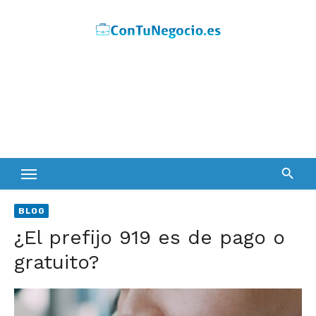
Skip
to
content
BLOG
¿El prefijo 919 es de pago o
gratuito?