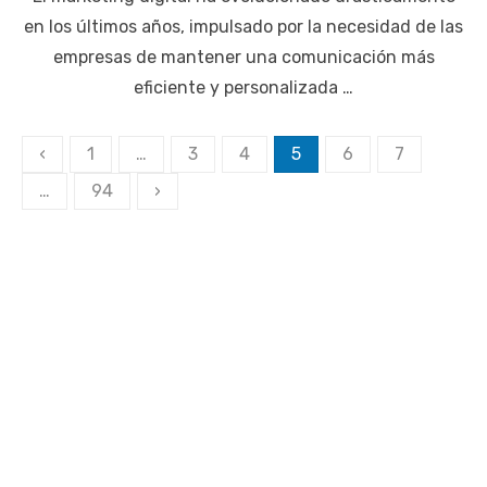
en los últimos años, impulsado por la necesidad de las
empresas de mantener una comunicación más
eficiente y personalizada …
Paginación
‹
1
…
3
4
5
6
7
de
…
94
›
entradas