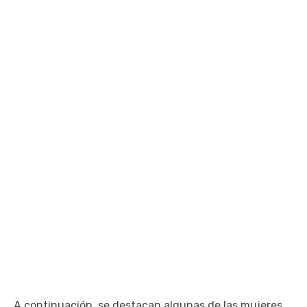
A continuación, se destacan algunas de las mujeres