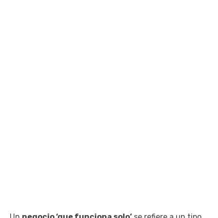
Un
negocio ‘que funciona solo’
se refiere a un tipo