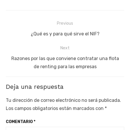
Navegación
Previous
de
Previous
¿Qué es y para qué sirve el NIF?
entradas
post:
Next
Next
Razones por las que conviene contratar una flota
post:
de renting para las empresas
Deja una respuesta
Tu dirección de correo electrónico no será publicada.
Los campos obligatorios están marcados con
*
COMENTARIO
*