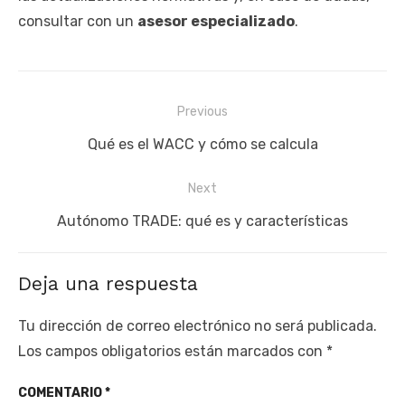
consultar con un
asesor especializado
.
Navegación
Previous
de
Previous
Qué es el WACC y cómo se calcula
entradas
post:
Next
Next
Autónomo TRADE: qué es y características
post:
Deja una respuesta
Tu dirección de correo electrónico no será publicada.
Los campos obligatorios están marcados con
*
COMENTARIO
*