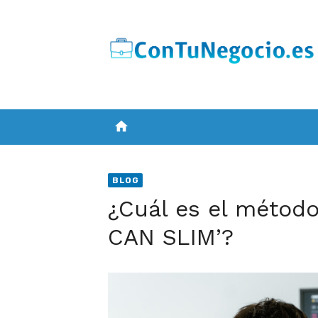
Skip
to
content
home
BLOG
¿Cuál es el método
CAN SLIM’?