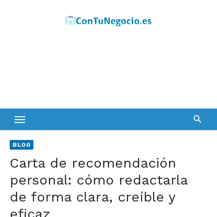
Skip
to
content
BLOG
Carta de recomendación
personal: cómo redactarla
de forma clara, creíble y
eficaz