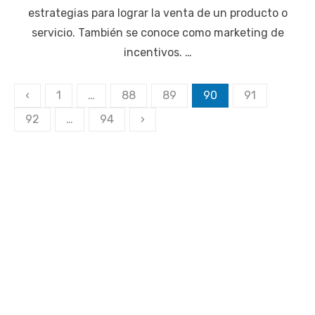
estrategias para lograr la venta de un producto o
servicio. También se conoce como marketing de
incentivos. …
Paginación
‹
1
…
88
89
90
91
de
92
…
94
›
entradas