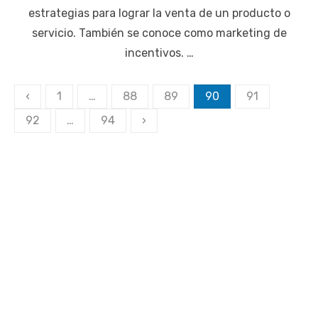
estrategias para lograr la venta de un producto o
servicio. También se conoce como marketing de
incentivos. …
Paginación
‹
1
…
88
89
90
91
de
92
…
94
›
entradas