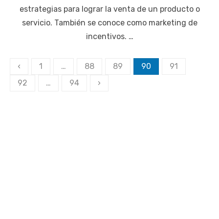
estrategias para lograr la venta de un producto o
servicio. También se conoce como marketing de
incentivos. …
Paginación
‹
1
…
88
89
90
91
de
92
…
94
›
entradas