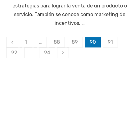
estrategias para lograr la venta de un producto o
servicio. También se conoce como marketing de
incentivos. …
Paginación
‹
1
…
88
89
90
91
de
92
…
94
›
entradas