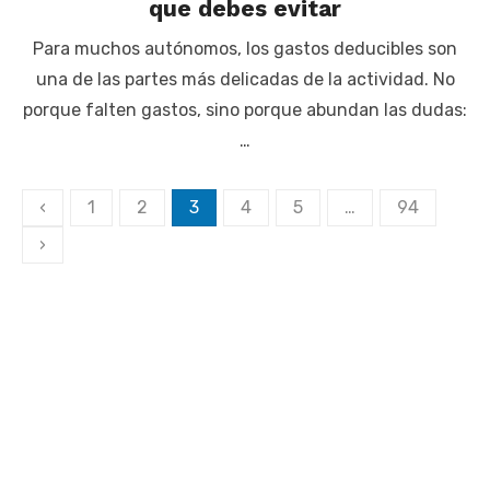
que debes evitar
Para muchos autónomos, los gastos deducibles son
una de las partes más delicadas de la actividad. No
porque falten gastos, sino porque abundan las dudas:
…
Paginación
‹
1
2
3
4
5
…
94
de
›
entradas