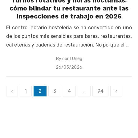
Turnos rotativos y horas nocturnas:
cómo blindar tu restaurante ante las
inspecciones de trabajo en 2026
El control horario hosteleria se ha convertido en uno
de los puntos más sensibles para bares, restaurantes,
cafeterías y cadenas de restauración. No porque el …
By
conTUneg
Posted
26/05/2026
on
Paginación
‹
1
2
3
4
…
94
‹
de
entradas