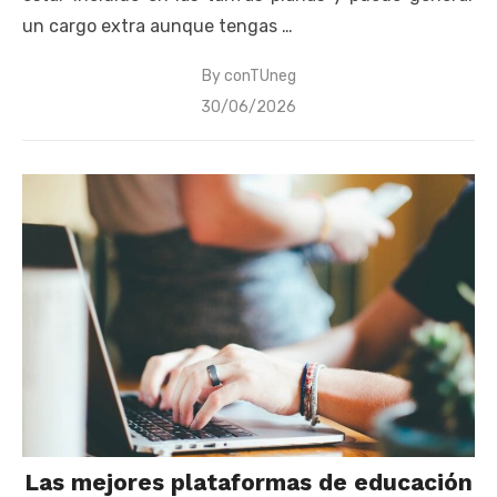
un cargo extra aunque tengas …
By
conTUneg
Posted
30/06/2026
on
Las mejores plataformas de educación