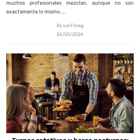
muchos profesionales mezclan, aunque no son
exactamente lo mismo. …
By
conTUneg
Posted
26/05/2026
on