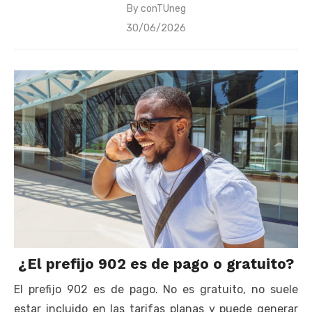
By
conTUneg
Posted
30/06/2026
on
¿El prefijo 902 es de pago o gratuito?
El prefijo 902 es de pago. No es gratuito, no suele
estar incluido en las tarifas planas y puede generar