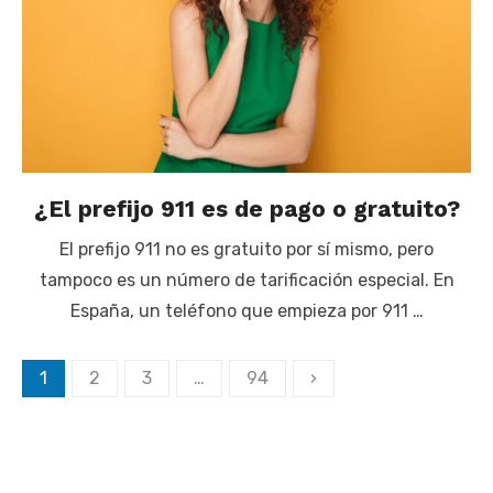
¿El prefijo 911 es de pago o gratuito?
El prefijo 911 no es gratuito por sí mismo, pero
tampoco es un número de tarificación especial. En
España, un teléfono que empieza por 911 …
Paginación
1
2
3
…
94
›
de
entradas